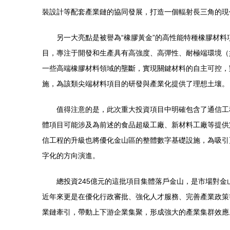
裝設計等配套產業鏈的協同發展，打造一個輻射長三角的現
另一大亮點是被譽為“橡膠黃金”的高性能特種橡膠材
目，專注于開發和生產具有高強度、高彈性、耐極端環境（
一些高端橡膠材料領域的壟斷，實現關鍵材料的自主可控，
施，為該類尖端材料項目的研發與產業化提供了理想土壤。
值得注意的是，此次重大投資項目中明確包含了通信工
體項目可能涉及為前述的食品超級工廠、新材料工廠等提供
信工程的升級也將優化金山區的整體數字基礎設施，為吸引
字化的方向演進。
總投資245億元的這批項目集體落戶金山，是市場對
近年來更是在優化行政審批、強化人才服務、完善產業政策
業鏈牽引，帶動上下游企業集聚，形成強大的產業集群效應