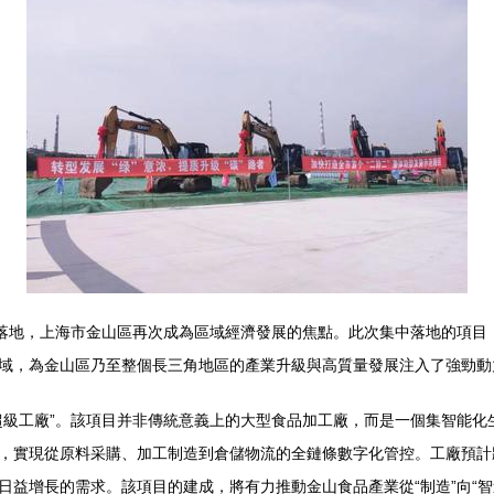
約落地，上海市金山區再次成為區域經濟發展的焦點。此次集中落地的項目
域，為金山區乃至整個長三角地區的產業升級與高質量發展注入了強勁動
超級工廠”。該項目并非傳統意義上的大型食品加工廠，而是一個集智能化
，實現從原料采購、加工制造到倉儲物流的全鏈條數字化管控。工廠預計
日益增長的需求。該項目的建成，將有力推動金山食品產業從“制造”向“