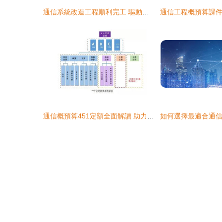
通信系統改造工程順利完工 驅動通信設備開發邁向新紀元
通信概預算451定額全面解讀 助力通信工程設計與建設高效成本管控