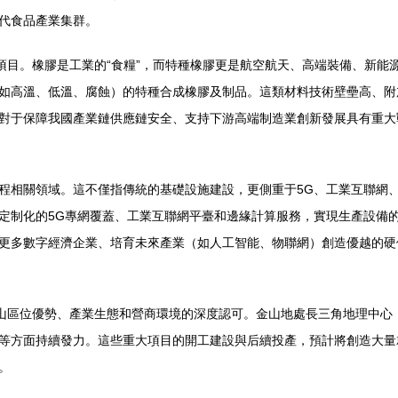
代食品產業集群。
料項目。橡膠是工業的“食糧”，而特種橡膠更是航空航天、高端裝備、新
如高溫、低溫、腐蝕）的特種合成橡膠及制品。這類材料技術壁壘高、附加
對于保障我國產業鏈供應鏈安全、支持下游高端制造業創新發展具有重大
程相關領域。這不僅指傳統的基礎設施建設，更側重于5G、工業互聯網
定制化的5G專網覆蓋、工業互聯網平臺和邊緣計算服務，實現生產設備
更多數字經濟企業、培育未來產業（如人工智能、物聯網）創造優越的硬
金山區位優勢、產業生態和營商環境的深度認可。金山地處長三角地理中心
等方面持續發力。這些重大項目的開工建設與后續投產，預計將創造大量
。