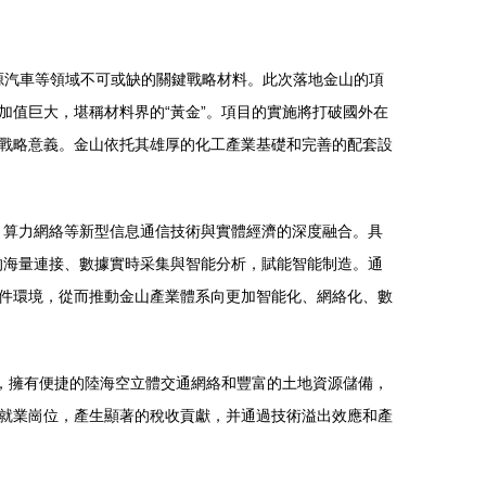
能源汽車等領域不可或缺的關鍵戰略材料。此次落地金山的項
值巨大，堪稱材料界的“黃金”。項目的實施將打破國外在
戰略意義。金山依托其雄厚的化工產業基礎和完善的配套設
、算力網絡等新型信息通信技術與實體經濟的深度融合。具
的海量連接、數據實時采集與智能分析，賦能智能制造。通
件環境，從而推動金山產業體系向更加智能化、網絡化、數
，擁有便捷的陸海空立體交通網絡和豐富的土地資源儲備，
就業崗位，產生顯著的稅收貢獻，并通過技術溢出效應和產