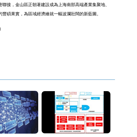
密聯接，金山區正朝著建設成為上海南部高端產業集聚地、
的豐碩果實，為區域經濟繪就一幅波瀾壯闊的新藍圖。
l