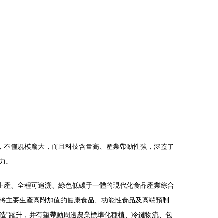
，不僅規模龐大，而且科技含量高、產業帶動性強，涵蓋了
力。
生產、全程可追溯、綠色低碳于一體的現代化食品產業綜合
將主要生產高附加值的健康食品、功能性食品及高端預制
智造”躍升，并有望帶動周邊農業標準化種植、冷鏈物流、包