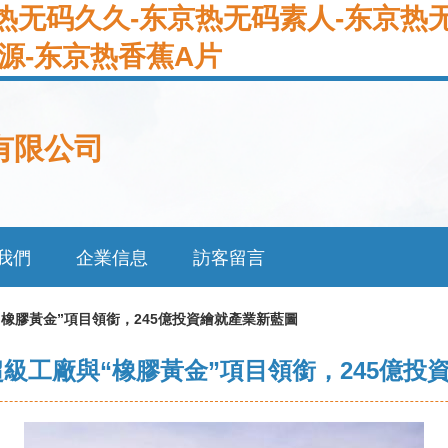
热无码久久-东京热无码素人-东京热无
源-东京热香蕉A片
有限公司
我們
企業信息
訪客留言
“橡膠黃金”項目領銜，245億投資繪就產業新藍圖
超級工廠與“橡膠黃金”項目領銜，245億投